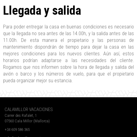
Llegada y salida
Para poder entregar la casa en buenas condiciones es necesario
que la llegada no sea antes de las 14.00h, y la salida antes de las
11.00h. De esta manera el propietario y las personas de
mantenimiento dispondrán de tiempo para dejar la casa en las
mejores condiciones para los nuevos clientes. Aún así, estos
horarios podrían adaptarse a las necesidades del cliente.
Rogamos que nos informen sobre la hora de llegada y salida del
avión o barco y los números de vuelo, para que el propietario
pueda organizar mejor su estancia.
CALAMILLOR VACACIONES
Carrer des Rafalet, 1
07560 Cala Millor (Mallorca)
+34 609 586 365