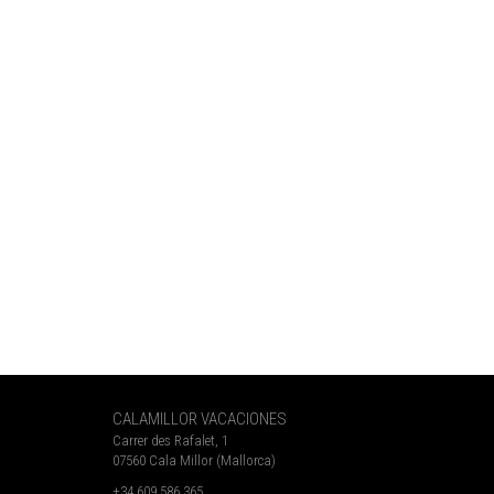
CALAMILLOR VACACIONES
Carrer des Rafalet, 1
07560 Cala Millor (Mallorca)
+34 609 586 365